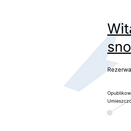
Wit
sno
Rezerwa
Opubliko
Umieszczo