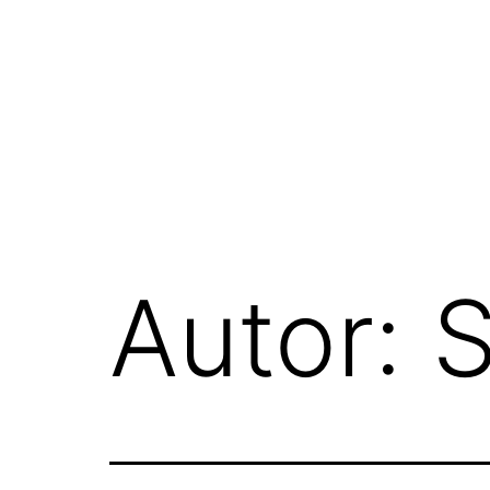
Przejdź
do
treści
Autor:
S